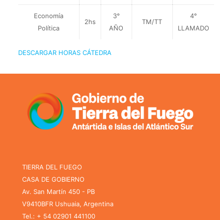
Economía
3°
4°
2hs
TM/TT
Política
AÑO
LLAMADO
DESCARGAR HORAS CÁTEDRA
TIERRA DEL FUEGO
CASA DE GOBIERNO
Av. San Martín 450 - PB
V9410BFR Ushuaia, Argentina
Tel.: + 54 02901 441100