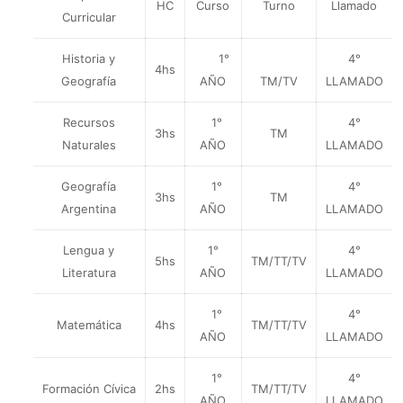
HC
Curso
Turno
Llamado
Curricular
Historia y
1°
4°
4hs
Geografía
AÑO
TM/TV
LLAMADO
Recursos
1°
4°
3hs
TM
Naturales
AÑO
LLAMADO
Geografía
1°
4°
3hs
TM
Argentina
AÑO
LLAMADO
Lengua y
1°
4°
5hs
TM/TT/TV
Literatura
AÑO
LLAMADO
1°
4°
Matemática
4hs
TM/TT/TV
AÑO
LLAMADO
1°
4°
Formación Cívica
2hs
TM/TT/TV
AÑO
LLAMADO