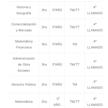
Historia y
4°
3hs
3°AÑO
TM/TT
Geografía
LLAMADO
Comercialización
4°
2hs
3°AÑO
TM/TT
y Mercado
LLAMADO
Matemática
4°
3hs
3°AÑO
TM
Financiera
LLAMADO
Administración
4°
de Obra
3hs
3°AÑO
TM/TT
LLAMADO
Sociales
4°
Derecho Público
2hs
3°AÑO
TM
LLAMADO
3°
4°
Matemática
2hs
TM/TT
AÑO
LLAMADO