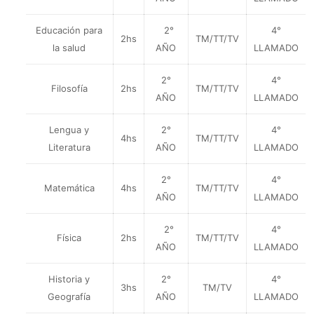
Educación para
2°
4°
2hs
TM/TT/TV
la salud
AÑO
LLAMADO
2°
4°
Filosofía
2hs
TM/TT/TV
AÑO
LLAMADO
Lengua y
2°
4°
4hs
TM/TT/TV
Literatura
AÑO
LLAMADO
2°
4°
Matemática
4hs
TM/TT/TV
AÑO
LLAMADO
2°
4°
Física
2hs
TM/TT/TV
AÑO
LLAMADO
Historia y
2°
4°
3hs
TM/TV
Geografía
AÑO
LLAMADO