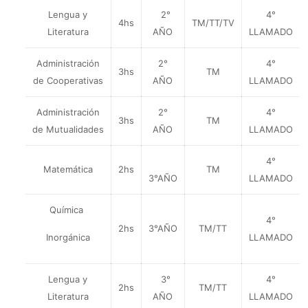
Lengua y
2°
4°
4hs
TM/TT/TV
Literatura
AÑO
LLAMADO
Administración
2°
4°
3hs
TM
de Cooperativas
AÑO
LLAMADO
Administración
2°
4°
3hs
TM
de Mutualidades
AÑO
LLAMADO
4°
Matemática
2hs
TM
3°AÑO
LLAMADO
Química
4°
2hs
3°AÑO
TM/TT
Inorgánica
LLAMADO
Lengua y
3°
4°
2hs
TM/TT
Literatura
AÑO
LLAMADO