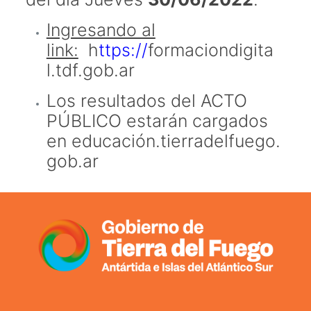
Ingresando al
link:
h
ttps://
formaciondigita
l.tdf.gob.ar
Los resultados del ACTO
PÚBLICO estarán cargados
en
educación.tierradelfuego.
gob.ar