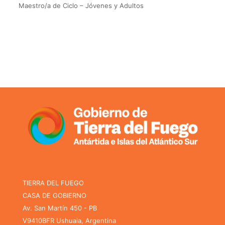
Maestro/a de Ciclo – Jóvenes y Adultos
TIERRA DEL FUEGO
CASA DE GOBIERNO
Av. San Martín 450 - PB
V9410BFR Ushuaia, Argentina