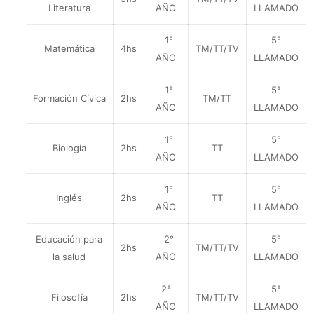
Literatura
AÑO
LLAMADO
1°
5°
Matemática
4hs
TM/TT/TV
AÑO
LLAMADO
1°
5°
Formación Cívica
2hs
TM/TT
AÑO
LLAMADO
1°
5°
Biología
2hs
TT
AÑO
LLAMADO
1°
5°
Inglés
2hs
TT
AÑO
LLAMADO
Educación para
2°
5°
2hs
TM/TT/TV
la salud
AÑO
LLAMADO
2°
5°
Filosofía
2hs
TM/TT/TV
AÑO
LLAMADO