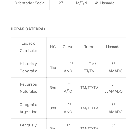
Orientador Social
27
M/T/N
4° Llamado
HORAS CÁTEDRA:
Espacio
HC
Curso
Turno
Llamado
Curricular
Historia y
1°
TM/
5°
4hs
Geografía
AÑO
TT/TV
LLAMADO
Recursos
1°
5°
3hs
TM/TT/TV
Naturales
AÑO
LLAMADO
Geografía
1°
5°
3hs
TM/TT/TV
Argentina
AÑO
LLAMADO
Lengua y
1°
5°
5hs
TM/TT/TV