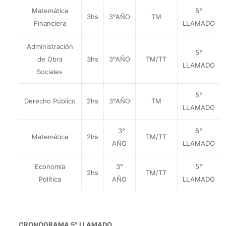
Matemática
5°
3hs
3°AÑO
TM
Financiera
LLAMADO
Administración
5°
de Obra
3hs
3°AÑO
TM/TT
LLAMADO
Sociales
5°
Derecho Público
2hs
3°AÑO
TM
LLAMADO
3°
5°
Matemática
2hs
TM/TT
AÑO
LLAMADO
Economía
3°
5°
2hs
TM/TT
Política
AÑO
LLAMADO
CRONOGRAMA 5° LLAMADO