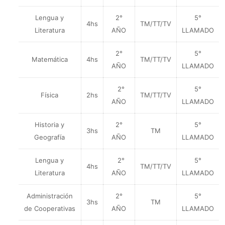
Lengua y
2°
5°
4hs
TM/TT/TV
Literatura
AÑO
LLAMADO
2°
5°
Matemática
4hs
TM/TT/TV
AÑO
LLAMADO
2°
5°
Física
2hs
TM/TT/TV
AÑO
LLAMADO
Historia y
2°
5°
3hs
TM
Geografía
AÑO
LLAMADO
Lengua y
2°
5°
4hs
TM/TT/TV
Literatura
AÑO
LLAMADO
Administración
2°
5°
3hs
TM
de Cooperativas
AÑO
LLAMADO