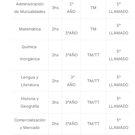
Administración
2°
5°
3hs
TM
de Mutualidades
AÑO
LLAMADO
5°
Matemática
2hs
TM
3°AÑO
LLAMADO
Química
5°
2hs
3°AÑO
TM/TT
Inorgánica
LLAMADO
Lengua y
3°
5°
2hs
TM/TT
Literatura
AÑO
LLAMADO
Historia y
5°
3hs
3°AÑO
TM/TT
Geografía
LLAMADO
Comercialización
5°
2hs
3°AÑO
TM/TT
y Mercado
LLAMADO