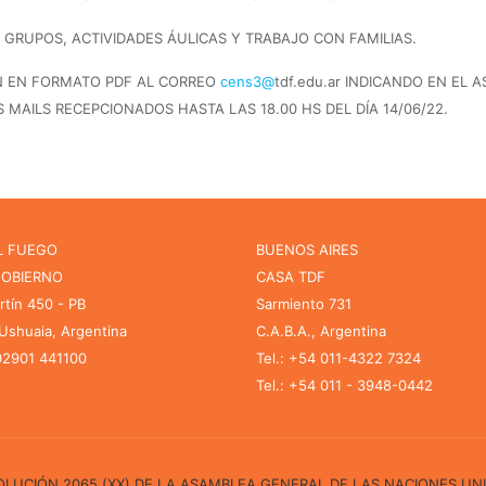
 GRUPOS, ACTIVIDADES ÁULICAS Y TRABAJO CON FAMILIAS.
N EN FORMATO PDF AL CORREO
cens3@
tdf.edu.ar INDICANDO EN EL
AILS RECEPCIONADOS HASTA LAS 18.00 HS DEL DÍA 14/06/22.
L FUEGO
BUENOS AIRES
GOBIERNO
CASA TDF
rtín 450 - PB
Sarmiento 731
shuaia, Argentina
C.A.B.A., Argentina
 02901 441100
Tel.: +54 011-4322 7324
Tel.: +54 011 - 3948-0442
ESOLUCIÓN 2065 (XX) DE LA ASAMBLEA GENERAL DE LAS NACIONES UN