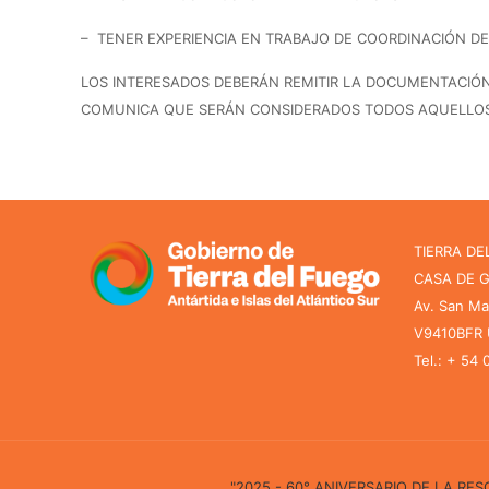
– TENER EXPERIENCIA EN TRABAJO DE COORDINACIÓN DE
LOS INTERESADOS DEBERÁN REMITIR LA DOCUMENTACIÓ
COMUNICA QUE SERÁN CONSIDERADOS TODOS AQUELLOS M
TIERRA DE
CASA DE 
Av. San Ma
V9410BFR U
Tel.: + 54
"2025 - 60° ANIVERSARIO DE LA R