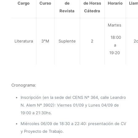
Cargo
Curso
de
de Horas
Horario
Lla
Revista
Cátedra
Martes
18:00
Literatura
3°M
Suplente
2
2
a
19:20
Cronograma:
Inscripción (en la sede del CENS Nº 364, calle Leandro
N. Alem Nº 3902): Viernes 01/09 y Lunes 04/09 de
19:00 a 21:30hs.
Miércoles 06/09 de 18:30 a 22:40: presentación de CV
y Proyecto de Trabajo.