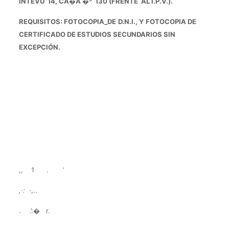
INTEVU 14, CA
�
A
�
º
1
3
0
(FRENTE AL I.P.
V
.
)
.
REQUISIT
O
S:
F
O
T
O
C
OPIA
_
D
E
D.N
.
I.
,
Y
FOTOCOPIA
DE
CER
T
IFIC
ADO
DE ESTUDIOS SEC
UN
DARIOS
S
I
N
E
X
C
E
P
C
I
Ó
N
.
,, 1 . ‘
,
·
:
·,..
. .’:� r.