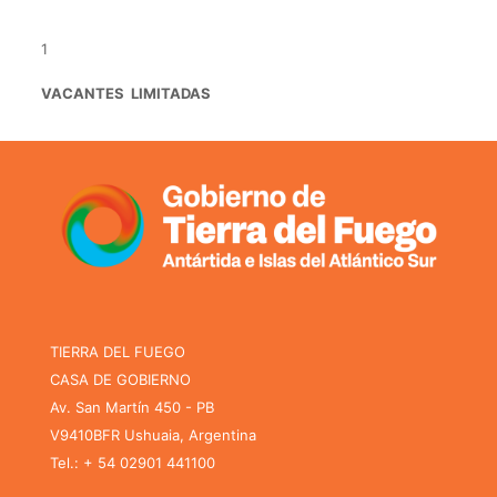
1
V
A
CANTES LIMITADA
S
TIERRA DEL FUEGO
CASA DE GOBIERNO
Av. San Martín 450 - PB
V9410BFR Ushuaia, Argentina
Tel.: + 54 02901 441100