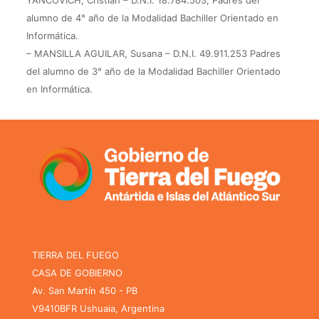
YANCOVICH, Cristian – D.N.I. 18.784.503, Padres del
alumno de 4° año de la Modalidad Bachiller Orientado en
Informática.
– MANSILLA AGUILAR, Susana – D.N.I. 49.911.253 Padres
del alumno de 3° año de la Modalidad Bachiller Orientado
en Informática.
TIERRA DEL FUEGO
CASA DE GOBIERNO
Av. San Martín 450 - PB
V9410BFR Ushuaia, Argentina