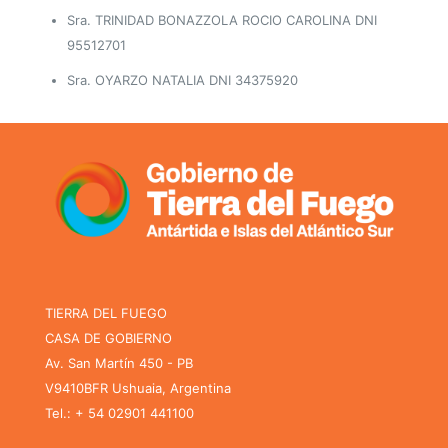
Sra. TRINIDAD BONAZZOLA ROCIO CAROLINA DNI
95512701
Sra. OYARZO NATALIA DNI 34375920
TIERRA DEL FUEGO
CASA DE GOBIERNO
Av. San Martín 450 - PB
V9410BFR Ushuaia, Argentina
Tel.: + 54 02901 441100