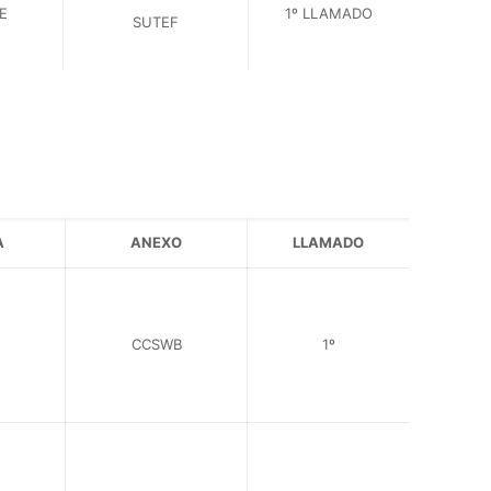
E
1º LLAMADO
SUTEF
A
ANEXO
LLAMADO
CCSWB
1º