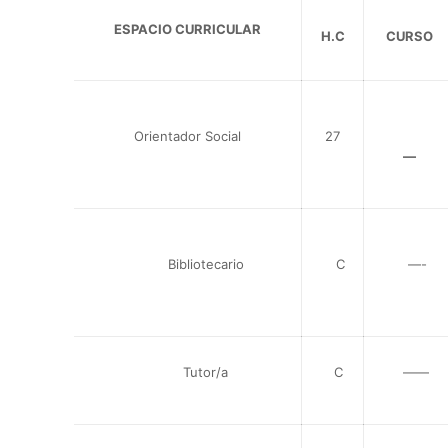
ESPACIO CURRICULAR
H.C
CURSO
Orientador Social
27
—
Bibliotecario
C
—-
Tutor/a
C
——