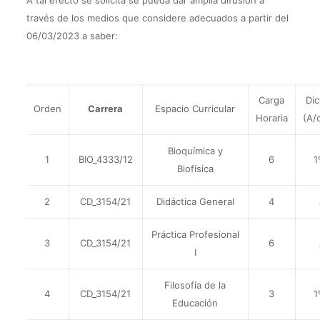
A tal efecto se solicita se pueda dar amplia difusión a
través de los medios que considere adecuados a partir del
06/03/2023 a saber:
Carga
Di
Orden
Carrera
Espacio Curricular
Horaria
(A/
Bioquímica y
1
BIO_4333/12
6
1
Biofísica
2
CD_3154/21
Didáctica General
4
Práctica Profesional
3
CD_3154/21
6
I
Filosofía de la
4
CD_3154/21
3
1
Educación