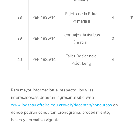
Primaria
Sujeto de la Educ
38
PEP_1935/14
4
1
Primaria II
Lenguajes Artísticos
39
PEP_1935/14
3
(Teatral)
Taller Residencia
40
PEP_1935/14
4
Práct Leng
Para mayor información al respecto, los y las
interesados/as deberán ingresar al sitio web
www.ipespaulofreire.edu.ar/web/docentes/concursos
en
donde podrán consultar cronograma, procedimiento,
bases y normativa vigente.