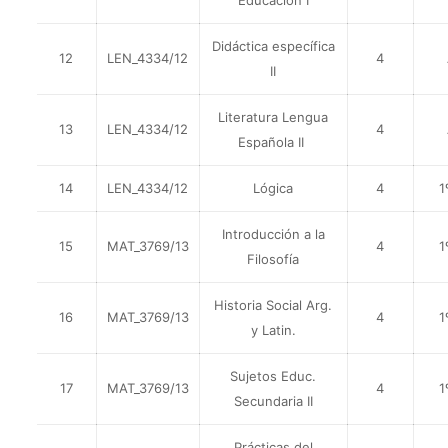
Educación I
Didáctica específica
12
LEN_4334/12
4
II
Literatura Lengua
13
LEN_4334/12
4
Española II
14
LEN_4334/12
Lógica
4
1
Introducción a la
15
MAT_3769/13
4
1
Filosofía
Historia Social Arg.
16
MAT_3769/13
4
1
y Latin.
Sujetos Educ.
17
MAT_3769/13
4
1
Secundaria II
Prácticas del