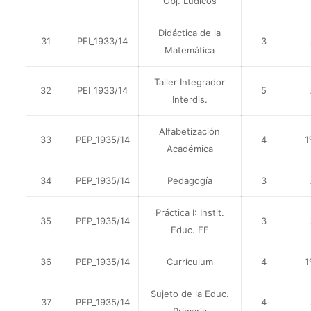
Obj. Lúdicos
Didáctica de la
31
PEI_1933/14
3
Matemática
Taller Integrador
32
PEI_1933/14
5
Interdis.
Alfabetización
33
PEP_1935/14
4
1
Académica
34
PEP_1935/14
Pedagogía
3
Práctica I: Instit.
35
PEP_1935/14
3
Educ. FE
36
PEP_1935/14
Currículum
4
1
Sujeto de la Educ.
37
PEP_1935/14
4