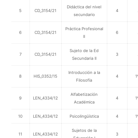
Didáctica del nivel
5
CD_3154/21
4
secundario
Práctica Profesional
6
CD_3154/21
6
II
Sujeto de la Ed
7
CD_3154/21
3
Secundaria II
Introducción a la
8
HIS_0352/15
4
1
Filosofía
Alfabetización
9
LEN_4334/12
4
1
Académica
10
LEN_4334/12
Psicolingüística
4
1
Sujetos de la
11
LEN_4334/12
3