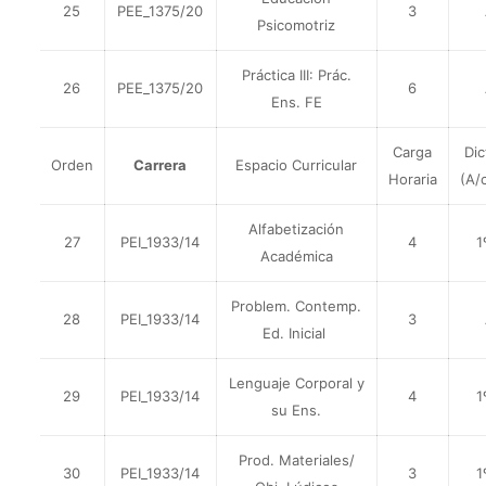
25
PEE_1375/20
3
Psicomotriz
Práctica III: Prác.
26
PEE_1375/20
6
Ens. FE
Carga
Di
Orden
Carrera
Espacio Curricular
Horaria
(A/
Alfabetización
27
PEI_1933/14
4
1
Académica
Problem. Contemp.
28
PEI_1933/14
3
Ed. Inicial
Lenguaje Corporal y
29
PEI_1933/14
4
1
su Ens.
Prod. Materiales/
30
PEI_1933/14
3
1