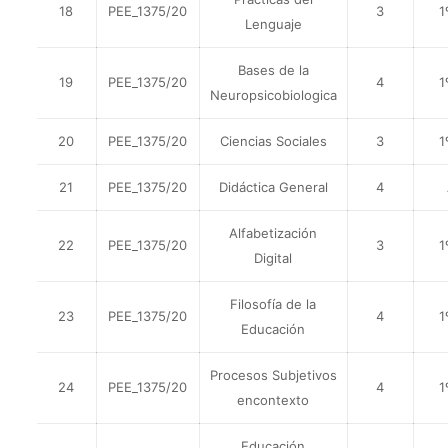
18
PEE_1375/20
3
1
Lenguaje
Bases de la
19
PEE_1375/20
4
1
Neuropsicobiologica
20
PEE_1375/20
Ciencias Sociales
3
1
21
PEE_1375/20
Didáctica General
4
Alfabetización
22
PEE_1375/20
3
1
Digital
Filosofía de la
23
PEE_1375/20
4
1
Educación
Procesos Subjetivos
24
PEE_1375/20
4
1
encontexto
Educación