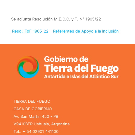
Se adjunta Resolución M.E.C.C. y T. N° 1905/22
Resol. TdF 1905-22 – Referentes de Apoyo a la Inclusión
TIERRA DEL FUEGO
CASA DE GOBIERNO
Av. San Martín 450 - PB
V9410BFR Ushuaia, Argentina
Tel.: + 54 02901 441100