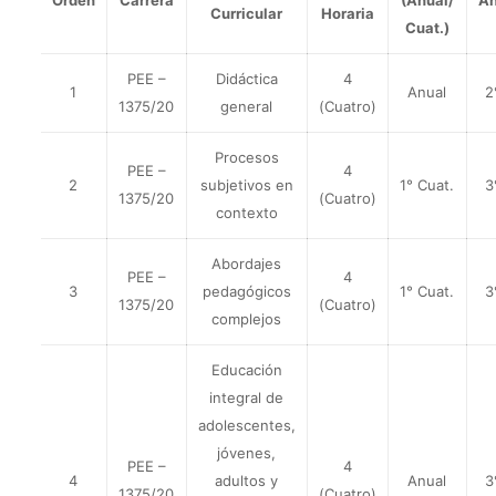
Orden
Carrera
(Anual/
A
Curricular
Horaria
Cuat.)
PEE –
Didáctica
4
1
Anual
2
1375/20
general
(Cuatro)
Procesos
PEE –
4
2
subjetivos en
1° Cuat.
3
1375/20
(Cuatro)
contexto
Abordajes
PEE –
4
3
pedagógicos
1° Cuat.
3
1375/20
(Cuatro)
complejos
Educación
integral de
adolescentes,
jóvenes,
PEE –
4
4
adultos y
Anual
3
1375/20
(Cuatro)