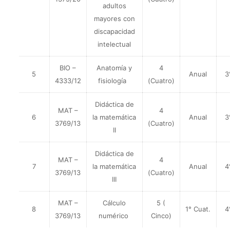
adultos
mayores con
discapacidad
intelectual
BIO –
Anatomía y
4
5
Anual
3
4333/12
fisiología
(Cuatro)
Didáctica de
MAT –
4
6
la matemática
Anual
3
3769/13
(Cuatro)
II
Didáctica de
MAT –
4
7
la matemática
Anual
4
3769/13
(Cuatro)
III
MAT –
Cálculo
5 (
8
1° Cuat.
4
3769/13
numérico
Cinco)