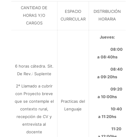
CANTIDAD DE
ESPACIO
DISTRIBUCIÓN
HORAS Y/O
CURRICULAR
HORARIA
CARGOS
Jueves:
08:00
a 08:40hs
6 horas cátedra.
Sit.
08:40
De Rev.: Suplente
a 09:20hs
2º Llamado a cubrir
09:20
con Proyecto breve
a 10:00hs
que se contemple el
Practicas del
contexto rural,
Lenguaje
10:40
recepción de CV y
a 11:20hs
entrevista al
11:20
docente
a 12:00hs