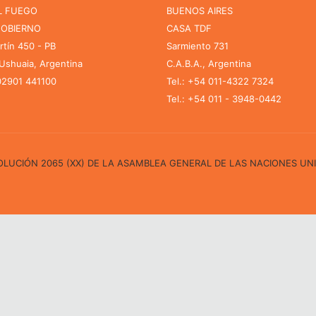
L FUEGO
BUENOS AIRES
GOBIERNO
CASA TDF
rtín 450 - PB
Sarmiento 731
shuaia, Argentina
C.A.B.A., Argentina
 02901 441100
Tel.: +54 011-4322 7324
Tel.: +54 011 - 3948-0442
ESOLUCIÓN 2065 (XX) DE LA ASAMBLEA GENERAL DE LAS NACIONES UN