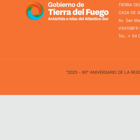
TIERRA DE
CASA DE 
Av. San Ma
V9410BFR U
Tel.: + 54
"2025 - 60° ANIVERSARIO DE LA R