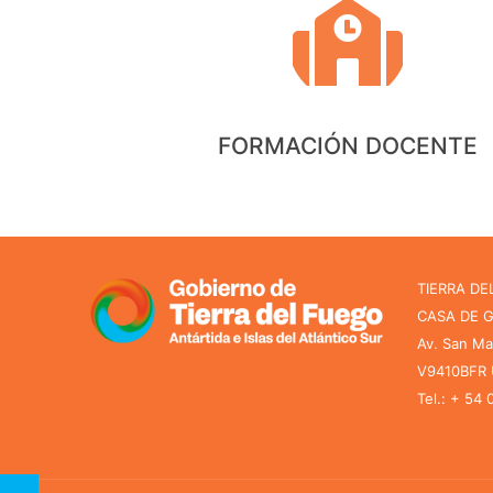
FORMACIÓN DOCENTE
TIERRA DE
CASA DE 
Av. San Ma
V9410BFR U
Tel.: + 54