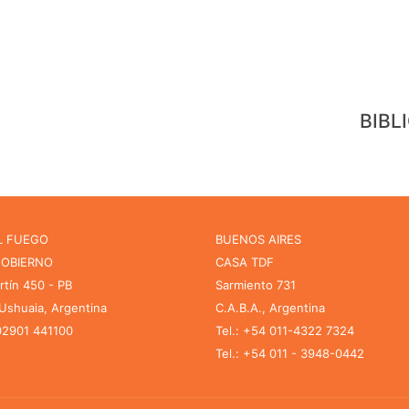
BIBL
L FUEGO
BUENOS AIRES
GOBIERNO
CASA TDF
rtín 450 - PB
Sarmiento 731
shuaia, Argentina
C.A.B.A., Argentina
 02901 441100
Tel.: +54 011-4322 7324
Tel.: +54 011 - 3948-0442