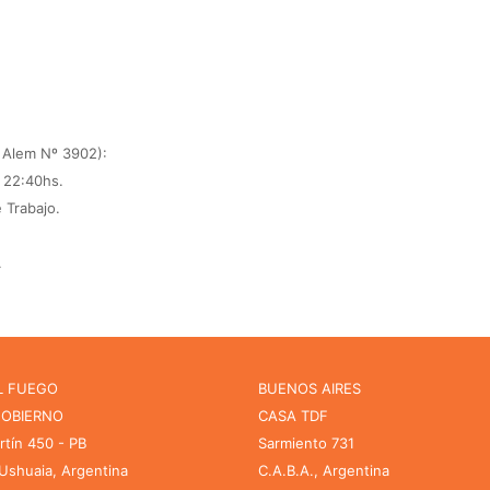
. Alem Nº 3902):
a 22:40hs.
 Trabajo.
.
L FUEGO
BUENOS AIRES
GOBIERNO
CASA TDF
rtín 450 - PB
Sarmiento 731
shuaia, Argentina
C.A.B.A., Argentina