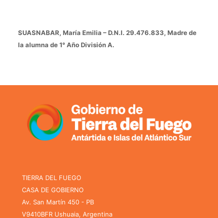
SUASNABAR, María Emilia – D.N.I. 29.476.833, Madre de
la alumna de 1° Año División A.
TIERRA DEL FUEGO
CASA DE GOBIERNO
Av. San Martín 450 - PB
V9410BFR Ushuaia, Argentina