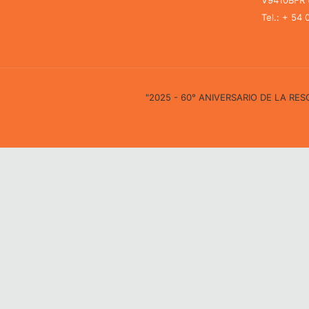
V9410BFR U
Tel.: + 54
"2025 - 60° ANIVERSARIO DE LA R