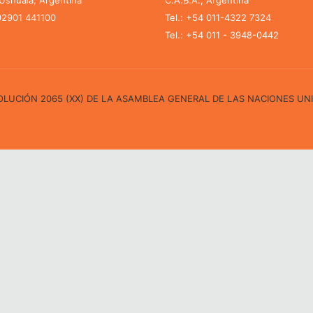
shuaia, Argentina
C.A.B.A., Argentina
 02901 441100
Tel.: +54 011-4322 7324
Tel.: +54 011 - 3948-0442
ESOLUCIÓN 2065 (XX) DE LA ASAMBLEA GENERAL DE LAS NACIONES UN