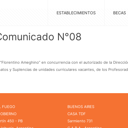
ESTABLECIMIENTOS
BECAS
 Comunicado N°08
 “Florentino Ameghino” en concurrencia con el autorizado de la Direcció
inatos y Suplencias de unidades curriculares vacantes, de los Profesora
L FUEGO
BUENOS AIRES
GOBIERNO
CASA TDF
rtín 450 - PB
Sarmiento 731