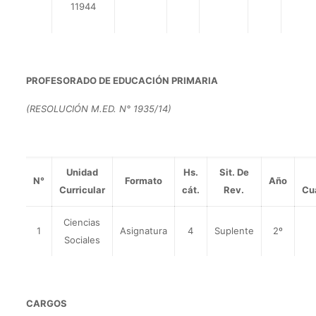
11944
PROFESORADO DE EDUCACIÓN PRIMARIA
(RESOLUCIÓN M.ED. N° 1935/14)
Unidad
Hs.
Sit. De
N°
Formato
Año
Curricular
cát.
Rev.
Cu
Ciencias
1
Asignatura
4
Suplente
2º
Sociales
CARGOS