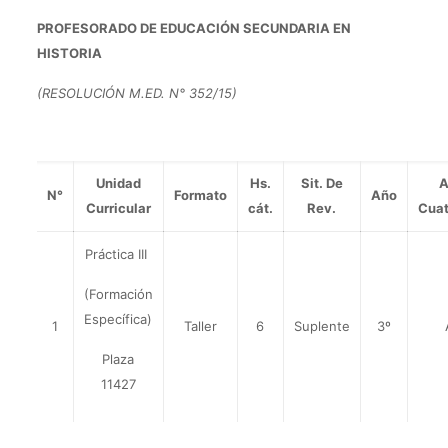
PROFESORADO DE EDUCACIÓN SECUNDARIA EN
HISTORIA
(RESOLUCIÓN M.ED. N° 352/15)
Unidad
Hs.
Sit. De
A
N°
Formato
Año
Curricular
cát.
Rev.
Cuat
Práctica III
(Formación
Específica)
1
Taller
6
Suplente
3º
Plaza
11427