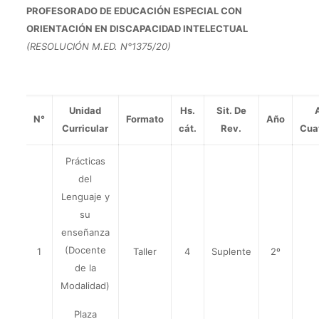
PROFESORADO DE EDUCACIÓN ESPECIAL CON
ORIENTACIÓN EN DISCAPACIDAD INTELECTUAL
(RESOLUCIÓN M.ED. N°1375/20)
Unidad
Hs.
Sit. De
N°
Formato
Año
Curricular
cát.
Rev.
Cua
Prácticas
del
Lenguaje y
su
enseñanza
(Docente
1
Taller
4
Suplente
2º
de la
Modalidad)
Plaza