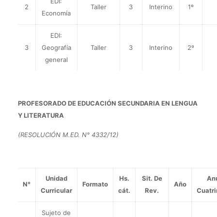
EDI:
2
Taller
3
Interino
1º
Economía
EDI:
3
Geografía
Taller
3
Interino
2º
general
PROFESORADO DE EDUCACIÓN SECUNDARIA EN LENGUA
Y LITERATURA
(RESOLUCIÓN M.ED. N° 4332/12)
Unidad
Hs.
Sit. De
Anu
N°
Formato
Año
Curricular
cát.
Rev.
Cuatri
Sujeto de