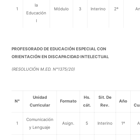
la
1
Módulo
3
Interino
2º
An
Educación
I
PROFESORADO DE EDUCACIÓN ESPECIAL CON
ORIENTACIÓN EN DISCAPACIDAD INTELECTUAL
(RESOLUCIÓN M.ED. N°1375/20)
Unidad
Hs.
Sit. De
N°
Formato
Año
Curricular
cát.
Rev.
Cu
Comunicación
1
Asign.
5
Interino
1º
A
y Lenguaje