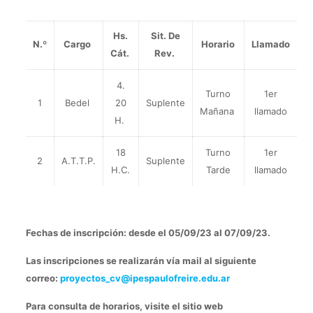
Hs.
Sit. De
N.º
Cargo
Horario
Llamado
Cát.
Rev.
4.
Turno
1er
1
Bedel
20
Suplente
Mañana
llamado
H.
18
Turno
1er
2
A.T.T.P.
Suplente
H.C.
Tarde
llamado
Fechas de inscripción
: desde el 05/09/23 al 07/09/23.
Las inscripciones se realizarán vía mail al siguiente
correo:
proyectos_cv@ipespaulofreire.edu.ar
Para consulta de horarios, visite el sitio web