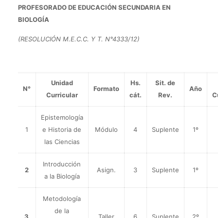
PROFESORADO DE EDUCACIÓN SECUNDARIA EN
BIOLOGÍA
(RESOLUCIÓN M.E.C.C. Y T. N°4333/12)
Unidad
Hs.
Sit. de
N°
Formato
Año
Curricular
cát.
Rev.
C
Epistemología
1
e Historia de
Módulo
4
Suplente
1º
las Ciencias
Introducción
2
Asign.
3
Suplente
1º
a la Biología
Metodología
de la
3
Taller
6
Suplente
2º