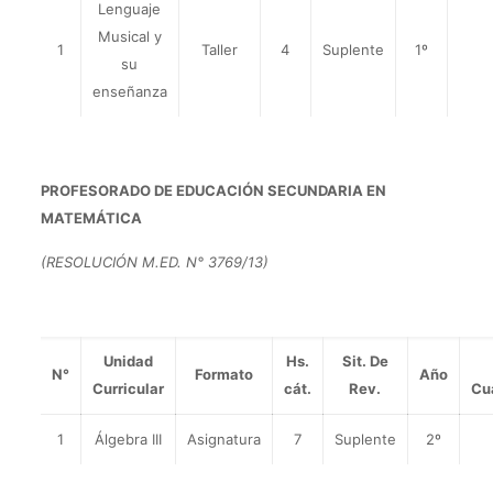
Lenguaje
Musical y
1
Taller
4
Suplente
1º
su
enseñanza
PROFESORADO DE EDUCACIÓN SECUNDARIA EN
MATEMÁTICA
(RESOLUCIÓN M.ED. N° 3769/13)
Unidad
Hs.
Sit. De
N°
Formato
Año
Curricular
cát.
Rev.
Cu
1
Álgebra III
Asignatura
7
Suplente
2º