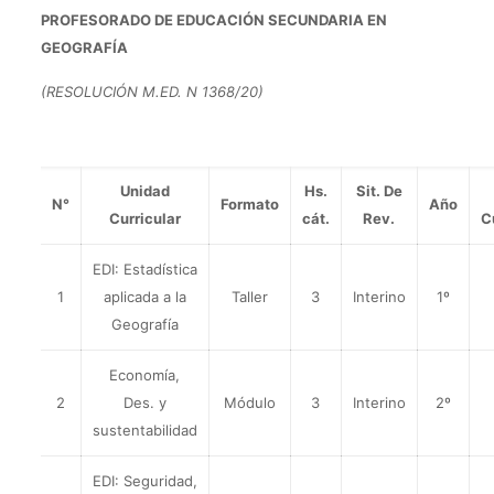
PROFESORADO DE EDUCACIÓN SECUNDARIA EN
GEOGRAFÍA
(RESOLUCIÓN M.ED. N 1368/20)
Unidad
Hs.
Sit. De
N°
Formato
Año
Curricular
cát.
Rev.
C
EDI: Estadística
1
aplicada a la
Taller
3
Interino
1º
Geografía
Economía,
2
Des. y
Módulo
3
Interino
2º
sustentabilidad
EDI: Seguridad,