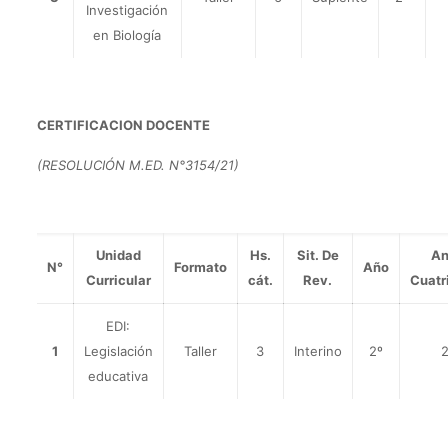
Investigación
en Biología
CERTIFICACION DOCENTE
(RESOLUCIÓN M.ED. N°3154/21)
Unidad
Hs.
Sit. De
An
N°
Formato
Año
Curricular
cát.
Rev.
Cuatr
EDI:
1
Legislación
Taller
3
Interino
2º
2
educativa