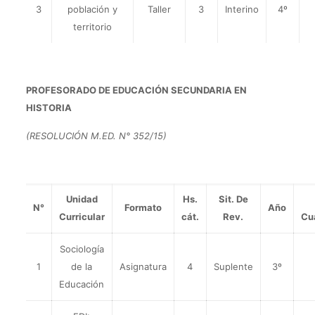
3
población y
Taller
3
Interino
4º
territorio
PROFESORADO DE EDUCACIÓN SECUNDARIA EN
HISTORIA
(RESOLUCIÓN M.ED. N° 352/15)
Unidad
Hs.
Sit. De
N°
Formato
Año
Curricular
cát.
Rev.
Cu
Sociología
1
de la
Asignatura
4
Suplente
3º
Educación