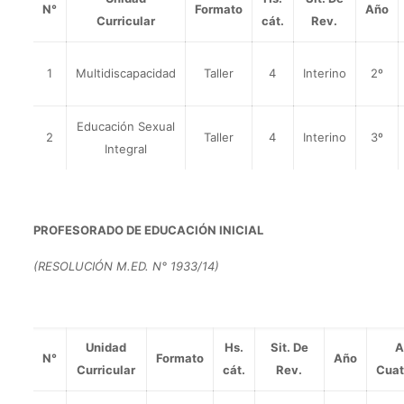
N°
Formato
Año
Curricular
cát.
Rev.
1
Multidiscapacidad
Taller
4
Interino
2º
Educación Sexual
2
Taller
4
Interino
3º
Integral
PROFESORADO DE EDUCACIÓN INICIAL
(RESOLUCIÓN M.ED. N° 1933/14)
Unidad
Hs.
Sit. De
A
N°
Formato
Año
Curricular
cát.
Rev.
Cuat