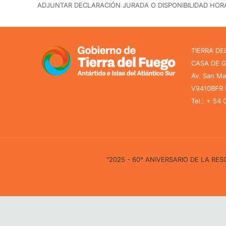
ADJUNTAR DECLARACIÓN JURADA O DISPONIBILIDAD HORA
TIERRA DE
CASA DE 
Av. San Ma
V9410BFR U
Tel.: + 54
"2025 - 60° ANIVERSARIO DE LA R