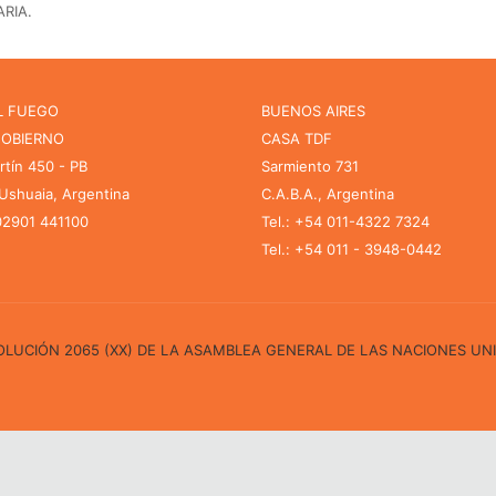
RIA.
L FUEGO
BUENOS AIRES
GOBIERNO
CASA TDF
rtín 450 - PB
Sarmiento 731
shuaia, Argentina
C.A.B.A., Argentina
 02901 441100
Tel.: +54 011-4322 7324
Tel.: +54 011 - 3948-0442
ESOLUCIÓN 2065 (XX) DE LA ASAMBLEA GENERAL DE LAS NACIONES UN