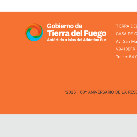
TIERRA DE
CASA DE 
Av. San Ma
V9410BFR U
Tel.: + 54
"2025 - 60° ANIVERSARIO DE LA R