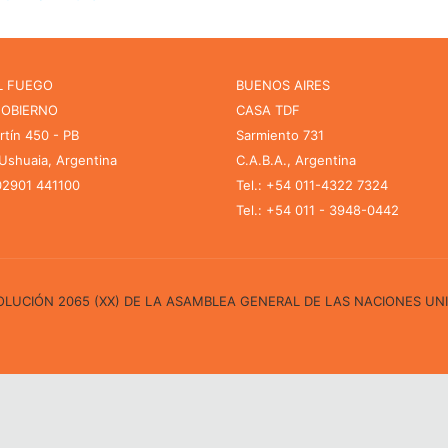
L FUEGO
BUENOS AIRES
GOBIERNO
CASA TDF
rtín 450 - PB
Sarmiento 731
shuaia, Argentina
C.A.B.A., Argentina
 02901 441100
Tel.: +54 011-4322 7324
Tel.: +54 011 - 3948-0442
ESOLUCIÓN 2065 (XX) DE LA ASAMBLEA GENERAL DE LAS NACIONES UN