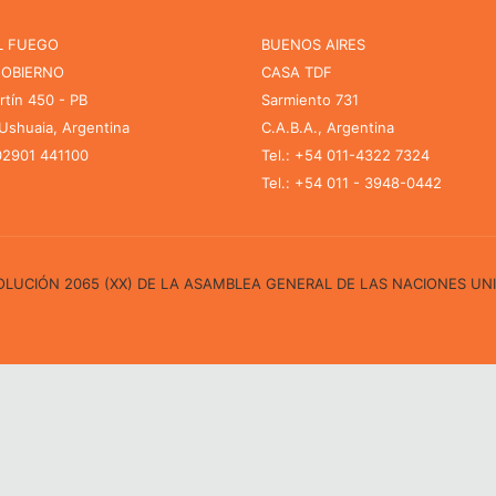
L FUEGO
BUENOS AIRES
GOBIERNO
CASA TDF
rtín 450 - PB
Sarmiento 731
shuaia, Argentina
C.A.B.A., Argentina
 02901 441100
Tel.: +54 011-4322 7324
Tel.: +54 011 - 3948-0442
ESOLUCIÓN 2065 (XX) DE LA ASAMBLEA GENERAL DE LAS NACIONES UN