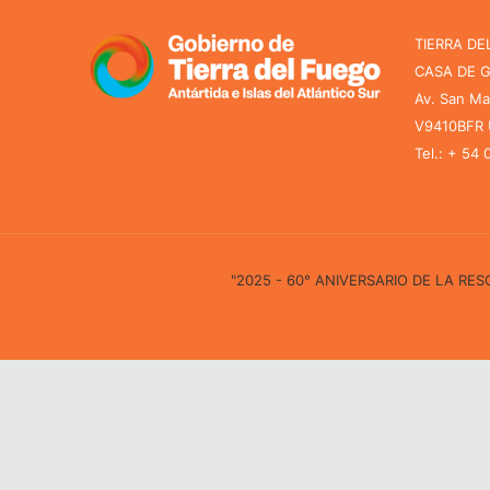
TIERRA DE
CASA DE 
Av. San Ma
V9410BFR U
Tel.: + 54
"2025 - 60° ANIVERSARIO DE LA R