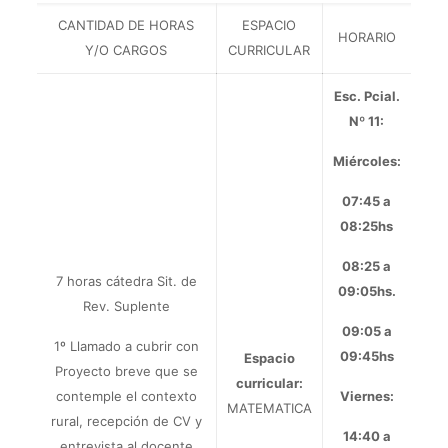
CANTIDAD DE HORAS
ESPACIO
HORARIO
Y/O CARGOS
CURRICULAR
Esc. Pcial.
Nº 11:
Miércoles:
07:45 a
08:25hs
08:25 a
7 horas cátedra Sit. de
09:05hs.
Rev. Suplente
09:05 a
1º Llamado a cubrir con
09:45hs
Espacio
Proyecto breve que se
curricular:
contemple el contexto
Viernes:
MATEMATICA
rural, recepción de CV y
14:40 a
entrevista al docente