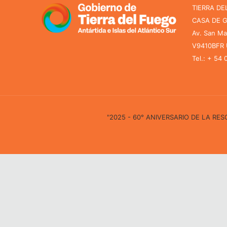
TIERRA DE
CASA DE 
Av. San Ma
V9410BFR U
Tel.: + 54
"2025 - 60° ANIVERSARIO DE LA R