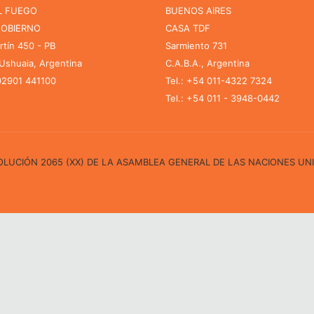
L FUEGO
BUENOS AIRES
GOBIERNO
CASA TDF
rtín 450 - PB
Sarmiento 731
shuaia, Argentina
C.A.B.A., Argentina
 02901 441100
Tel.: +54 011-4322 7324
Tel.: +54 011 - 3948-0442
ESOLUCIÓN 2065 (XX) DE LA ASAMBLEA GENERAL DE LAS NACIONES UN