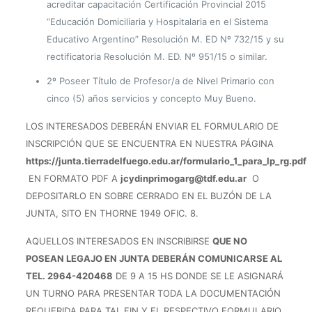
acreditar capacitación Certificación Provincial 2015
“Educación Domiciliaria y Hospitalaria en el Sistema
Educativo Argentino” Resolución M. ED Nº 732/15 y su
rectificatoria Resolución M. ED. Nº 951/15 o similar.
2º Poseer Título de Profesor/a de Nivel Primario con
cinco (5) años servicios y concepto Muy Bueno.
LOS INTERESADOS DEBERÁN ENVIAR EL FORMULARIO DE
INSCRIPCIÓN QUE SE ENCUENTRA EN NUESTRA PÁGINA
https://junta.tierradelfuego.edu.ar/formulario_1_para_lp_rg.pdf
EN FORMATO PDF A
jcydinprimogarg@tdf.edu.ar
O
DEPOSITARLO EN SOBRE CERRADO EN EL BUZÓN DE LA
JUNTA, SITO EN THORNE 1949 OFIC. 8
.
AQUELLOS INTERESADOS EN INSCRIBIRSE
QUE NO
POSEAN LEGAJO EN JUNTA DEBERÁN COMUNICARSE AL
TEL. 2964-420468
DE 9 A 15 HS DONDE SE LE ASIGNARÁ
UN TURNO PARA PRESENTAR TODA LA DOCUMENTACIÓN
REQUERIDA PARA TAL FIN Y EL RESPECTIVO FORMULARIO