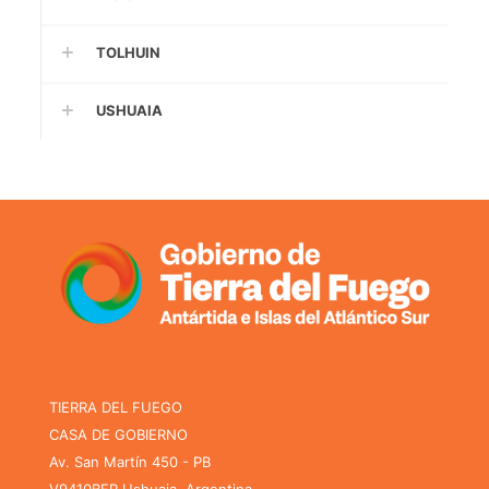
TOLHUIN
USHUAIA
TIERRA DEL FUEGO
CASA DE GOBIERNO
Av. San Martín 450 - PB
V9410BFR Ushuaia, Argentina