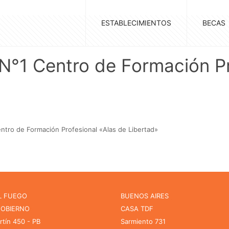
ESTABLECIMIENTOS
BECAS
N°1 Centro de Formación Pr
entro de Formación Profesional «Alas de Libertad»
L FUEGO
BUENOS AIRES
GOBIERNO
CASA TDF
rtín 450 - PB
Sarmiento 731