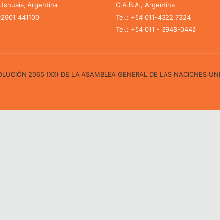
shuaia, Argentina
C.A.B.A., Argentina
 02901 441100
Tel.: +54 011-4322 7324
Tel.: +54 011 - 3948-0442
ESOLUCIÓN 2065 (XX) DE LA ASAMBLEA GENERAL DE LAS NACIONES UN