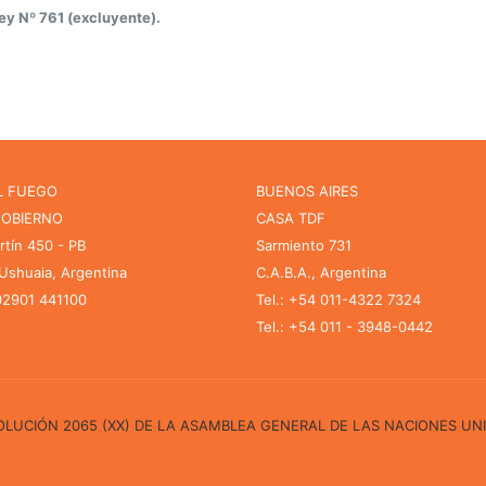
Ley Nº 761 (excluyente).
L FUEGO
BUENOS AIRES
GOBIERNO
CASA TDF
rtín 450 - PB
Sarmiento 731
shuaia, Argentina
C.A.B.A., Argentina
 02901 441100
Tel.: +54 011-4322 7324
Tel.: +54 011 - 3948-0442
ESOLUCIÓN 2065 (XX) DE LA ASAMBLEA GENERAL DE LAS NACIONES UN