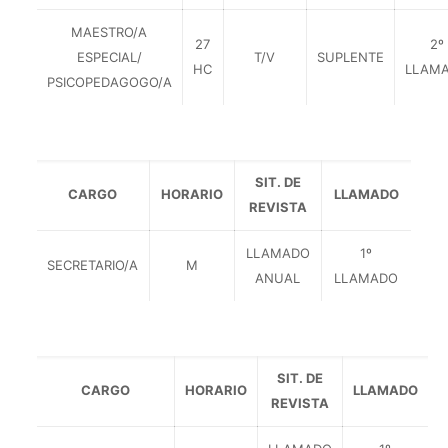
MAESTRO/A
27
2º
ESPECIAL/
T/V
SUPLENTE
HC
LLAM
PSICOPEDAGOGO/A
SIT. DE
CARGO
HORARIO
LLAMADO
REVISTA
LLAMADO
1º
SECRETARIO/A
M
ANUAL
LLAMADO
SIT. DE
CARGO
HORARIO
LLAMADO
REVISTA