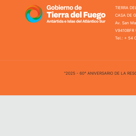
TIERRA DE
CASA DE 
Av. San Ma
V9410BFR U
Tel.: + 54
"2025 - 60° ANIVERSARIO DE LA R