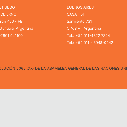
L FUEGO
BUENOS AIRES
GOBIERNO
CASA TDF
rtín 450 - PB
Sarmiento 731
shuaia, Argentina
C.A.B.A., Argentina
 02901 441100
Tel.: +54 011-4322 7324
Tel.: +54 011 - 3948-0442
ESOLUCIÓN 2065 (XX) DE LA ASAMBLEA GENERAL DE LAS NACIONES UN