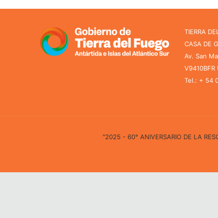
TIERRA DE
CASA DE 
Av. San Ma
V9410BFR U
Tel.: + 54
"2025 - 60° ANIVERSARIO DE LA R