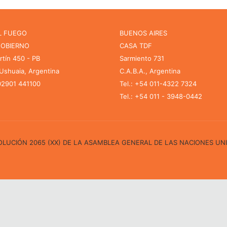
L FUEGO
BUENOS AIRES
GOBIERNO
CASA TDF
rtín 450 - PB
Sarmiento 731
shuaia, Argentina
C.A.B.A., Argentina
 02901 441100
Tel.: +54 011-4322 7324
Tel.: +54 011 - 3948-0442
ESOLUCIÓN 2065 (XX) DE LA ASAMBLEA GENERAL DE LAS NACIONES UN