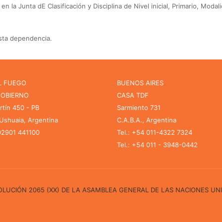
en la Junta dE Clasificación y Disciplina de Nivel inicial, Primario, Mo
esta dependencia.
L FUEGO
BUENOS AIRES
GOBIERNO
CASA TDF
rtín 450 - PB
Sarmiento 731
shuaia, Argentina
C.A.B.A., Argentina
 02901 441100
Tel.: +54 011-4322 7324
Tel.: +54 011 - 3948-0442
ESOLUCIÓN 2065 (XX) DE LA ASAMBLEA GENERAL DE LAS NACIONES UN