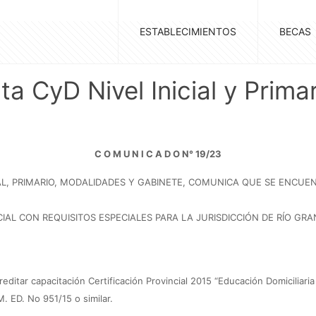
ESTABLECIMIENTOS
BECAS
 CyD Nivel Inicial y Primar
C O M U N I C A D O N° 19/23
ICIAL, PRIMARIO, MODALIDADES Y GABINETE, COMUNICA QUE SE ENC
IAL CON REQUISITOS ESPECIALES PARA LA JURISDICCIÓN DE RÍO GR
editar capacitación Certificación Provincial 2015 “Educación Domiciliari
. ED. No 951/15 o similar.