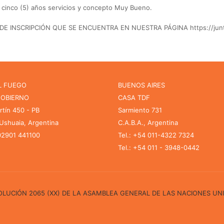
n cinco (5) años servicios y concepto Muy Bueno.
NSCRIPCIÓN QUE SE ENCUENTRA EN NUESTRA PÁGINA https://junta.tie
L FUEGO
BUENOS AIRES
GOBIERNO
CASA TDF
rtín 450 - PB
Sarmiento 731
shuaia, Argentina
C.A.B.A., Argentina
 02901 441100
Tel.: +54 011-4322 7324
Tel.: +54 011 - 3948-0442
ESOLUCIÓN 2065 (XX) DE LA ASAMBLEA GENERAL DE LAS NACIONES UN