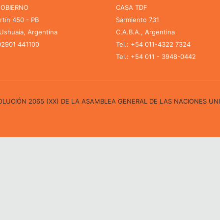
GOBIERNO
CASA TDF
rtín 450 - PB
Sarmiento 731
shuaia, Argentina
C.A.B.A., Argentina
 02901 441100
Tel.: +54 011-4322 7324
Tel.: +54 011 - 3948-0442
ESOLUCIÓN 2065 (XX) DE LA ASAMBLEA GENERAL DE LAS NACIONES UN