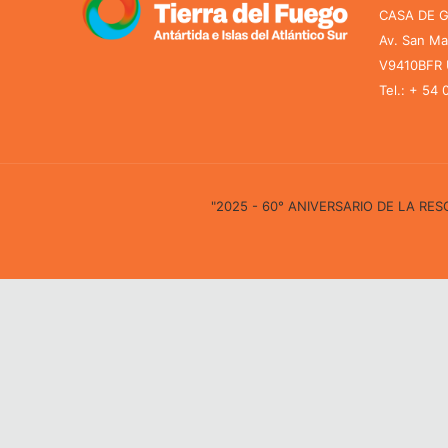
CASA DE 
Av. San Ma
V9410BFR U
Tel.: + 54
"2025 - 60° ANIVERSARIO DE LA R