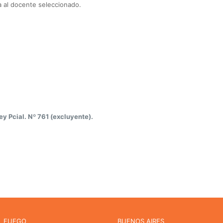
a al docente seleccionado.
ey Pcial. Nº 761 (excluyente).
L FUEGO
BUENOS AIRES