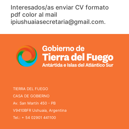
Interesados/as enviar CV formato
pdf color al mail
ipiushuaiasecretaria@gmail.com.
TIERRA DEL FUEGO
CASA DE GOBIERNO
Av. San Martín 450 - PB
V9410BFR Ushuaia, Argentina
Tel.: + 54 02901 441100