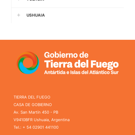
USHUAIA
TIERRA DEL FUEGO
CASA DE GOBIERNO
Av. San Martín 450 - PB
V9410BFR Ushuaia, Argentina
Tel.: + 54 02901 441100