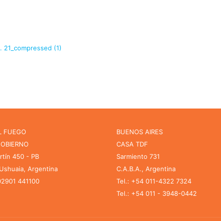
 21_compressed (1)
L FUEGO
BUENOS AIRES
GOBIERNO
CASA TDF
rtín 450 - PB
Sarmiento 731
shuaia, Argentina
C.A.B.A., Argentina
 02901 441100
Tel.: +54 011-4322 7324
Tel.: +54 011 - 3948-0442