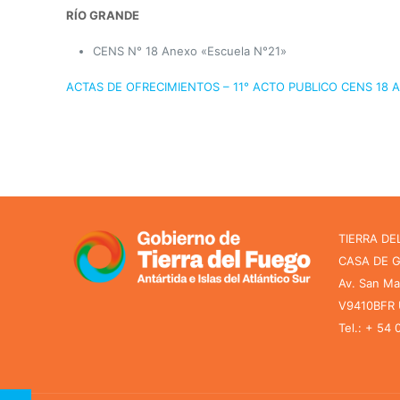
RÍO GRANDE
CENS N° 18 Anexo «Escuela N°21»
ACTAS DE OFRECIMIENTOS – 11° ACTO PUBLICO CENS 18 A.
TIERRA DE
CASA DE 
Av. San Ma
V9410BFR U
Tel.: + 54